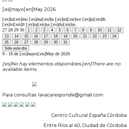
[:es]mayo[:en]May 2026
[:es]lu[:en]mo
[:es]ma[:en]tu
[:es]mi[:en]we
[:es]ju[:en]th
[:es]vi[:en]fr
[:es]sa[:en]sa
[:es]do[:en]su
27
28
29
30
1
2
3
4
5
6
7
8
9
10
11
12
13
14
15
16
17
18
19
20
21
22
23
24
25
26
27
28
29
30
31
Sólo este día
9 - 16 de [:es]mayo[:en]May de 2026
[:es]No hay elementos disponibles.[:en]There are no
available items.
Para consultas: lavacaresponde@gmail.com
Centro Cultural España Córdoba
Entre Ríos al 40, Ciudad de Córdoba