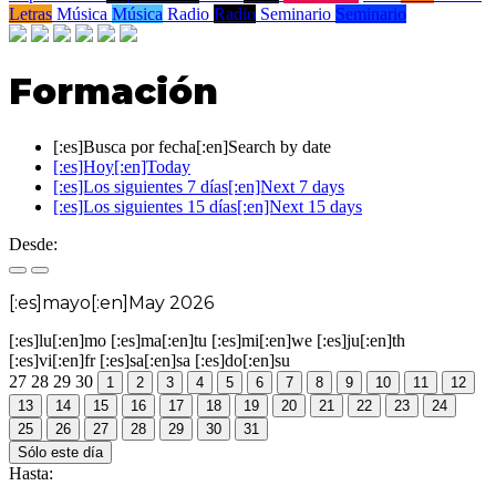
Letras
Música
Música
Radio
Radio
Seminario
Seminario
Formación
[:es]Busca por fecha[:en]Search by date
[:es]Hoy[:en]Today
[:es]Los siguientes 7 días[:en]Next 7 days
[:es]Los siguientes 15 días[:en]Next 15 days
Desde:
[:es]mayo[:en]May 2026
[:es]lu[:en]mo
[:es]ma[:en]tu
[:es]mi[:en]we
[:es]ju[:en]th
[:es]vi[:en]fr
[:es]sa[:en]sa
[:es]do[:en]su
27
28
29
30
1
2
3
4
5
6
7
8
9
10
11
12
13
14
15
16
17
18
19
20
21
22
23
24
25
26
27
28
29
30
31
Sólo este día
Hasta: