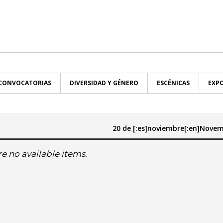
CONVOCATORIAS
DIVERSIDAD Y GÉNERO
ESCÉNICAS
EXPO
20 de [:es]noviembre[:en]Nove
Hasta:
e no available items.
noviembre[:en]November
[:es]noviembre[:en]Novemb
lu[:en]mo
:es]ma[:en]tu
[:es]mi[:en]we
[:es]ju[:en]th
[:es]vi[:en]fr
[:es]sa[:en]sa
[:es]do[:en]su
[:es]lu[:en]mo
[:es]ma[:en]tu
[:es]mi[:en]we
[:es]ju[:en]th
[:es]vi[:en]fr
[:es]sa[:
[:es]
2025
2025
8
29
30
31
27
28
29
30
31
1
2
1
2