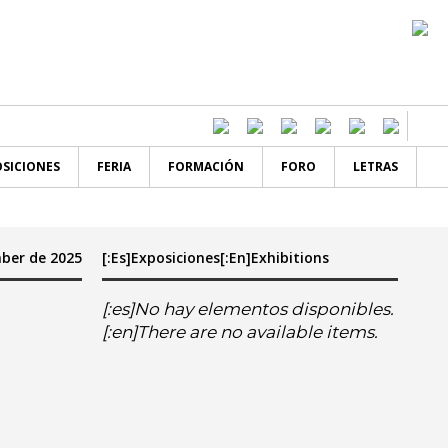
SICIONES
FERIA
FORMACIÓN
FORO
LETRAS
mber de 2025
[:es]Exposiciones[:en]Exhibitions
[:es]No hay elementos disponibles.
[:en]There are no available items.
er
en]sa
do[:en]su