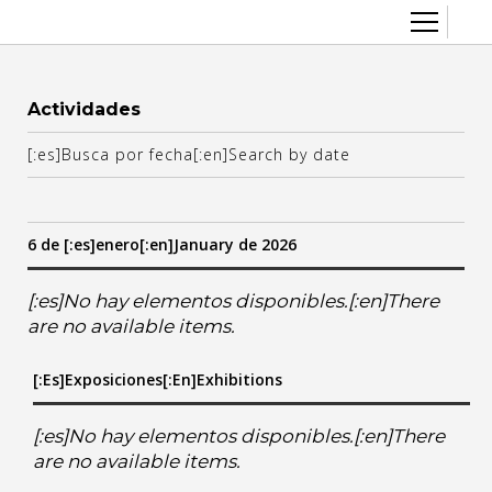
Sobre el CCEC
Actividades
Quiénes somos
Radio Eterogenia
[:es]Busca por fecha[:en]Search by date
Equipo
Inicio
La Casa
Accesibilidad
6 de [:es]enero[:en]January de 2026
Contacto
Artes visuales
Cine y audiovisual
[:es]No hay elementos disponibles.[:en]There
are no available items.
Convocatorias
anuary
[:es]Exposiciones[:en]Exhibitions
]we
:en]th
]vi[:en]fr
[:es]sa[:en]sa
[:es]do[:en]su
Diversidad y género
Escénicas
3
[:es]No hay elementos disponibles.[:en]There
4
are no available items.
10
11
Exposiciones