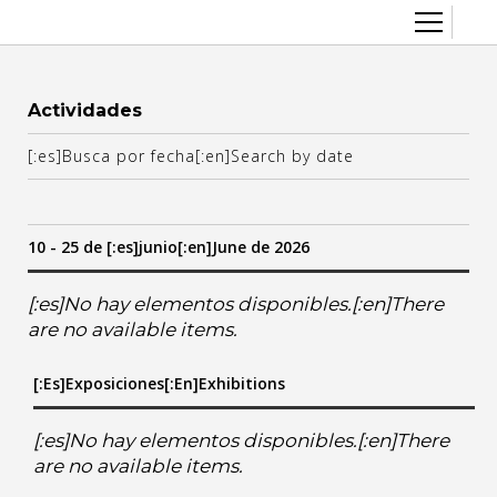
Sobre el CCEC
Actividades
Quiénes somos
Radio Eterogenia
[:es]Busca por fecha[:en]Search by date
Equipo
Inicio
La Casa
Accesibilidad
10 - 25 de [:es]junio[:en]June de 2026
Contacto
Artes visuales
Cine y audiovisual
[:es]No hay elementos disponibles.[:en]There
are no available items.
June
Convocatorias
[:es]Exposiciones[:en]Exhibitions
]we
:en]th
]vi[:en]fr
[:es]sa[:en]sa
[:es]do[:en]su
Diversidad y género
Escénicas
6
[:es]No hay elementos disponibles.[:en]There
7
are no available items.
13
14
Exposiciones