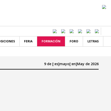
SICIONES
FERIA
FORMACIÓN
FORO
LETRAS
9 de [:es]mayo[:en]May de 2026
]sa
[:en]su