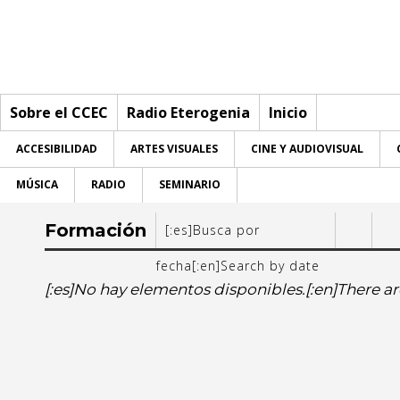
Sobre el CCEC
Radio Eterogenia
Inicio
ACCESIBILIDAD
ARTES VISUALES
CINE Y AUDIOVISUAL
MÚSICA
RADIO
SEMINARIO
Sobre el CCEC
Formación
[:es]Busca por
Quiénes somos
Radio Eterogenia
fecha[:en]Search by date
Desde:
[:es]No hay elementos disponibles.[:en]There ar
Equipo
Inicio
[:e
La Casa
Accesibilidad
Accesibilidad
[:es]lu
[:e
Contacto
Artes visuales
Artes visuales
27
28