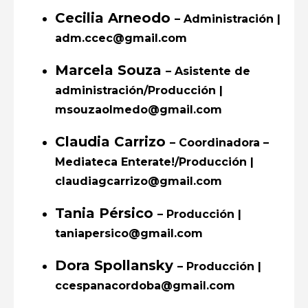
Cecilia Arneodo
– Administración |
Feria
adm.ccec@gmail.com
Formación
Marcela Souza
– Asistente de
Foro
administración/Producción |
Letras
msouzaolmedo@gmail.com
Música
Claudia Carrizo
– Coordinadora –
Mediateca Enterate!/Producción |
Radio
claudiagcarrizo@gmail.com
Seminario
Tania Pérsico
– Producción |
taniapersico@gmail.com
Dora Spollansky
– Producción |
ccespanacordoba@gmail.com