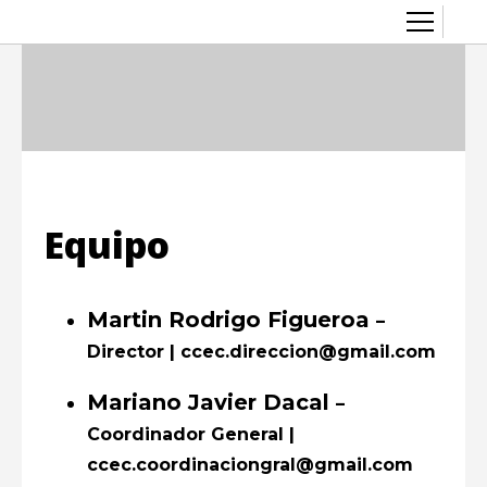
Sobre el CCEC
Quiénes somos
Radio Eterogenia
Equipo
Inicio
La Casa
Accesibilidad
Equipo
Contacto
Artes visuales
Cine y audiovisual
Martin Rodrigo Figueroa
–
Convocatorias
Director | ccec.direccion@gmail.com
Diversidad y género
Mariano Javier Dacal
–
Escénicas
Coordinador General |
ccec.coordinaciongral@gmail.com
Exposiciones