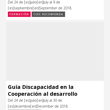
Del 24 de [:es]julio[:en]July al 9 de
Feria
[:es]septiembre[:en]September de 2018.
FORMACIÓN
CCEC RECOMIENDA
Formación
Foro
Letras
Música
Radio
Seminario
Guía Discapacidad en la
Cooperación al desarrollo
Del 24 de [:es]julio[:en]July al 30 de
[:es]diciembre[:en]December de 2018.