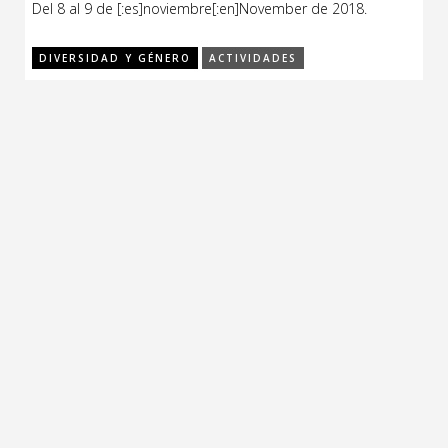
Del 8 al 9 de [:es]noviembre[:en]November de 2018.
Feria
DIVERSIDAD Y GÉNERO
ACTIVIDADES
Formación
Foro
Letras
Música
Radio
Seminario