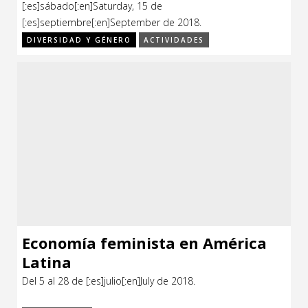
[:es]sábado[:en]Saturday, 15 de
Feria
[:es]septiembre[:en]September de 2018.
DIVERSIDAD Y GÉNERO
ACTIVIDADES
Formación
Foro
Letras
Música
Radio
Seminario
Economía feminista en América
Latina
Del 5 al 28 de [:es]julio[:en]July de 2018.