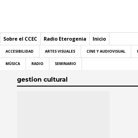
Sobre el CCEC
Radio Eterogenia
Inicio
ACCESIBILIDAD
ARTES VISUALES
CINE Y AUDIOVISUAL
MÚSICA
RADIO
SEMINARIO
Sobre el CCEC
gestion cultural
Quiénes somos
Radio Eterogenia
Equipo
Inicio
La Casa
Accesibilidad
Accesibilidad
Contacto
Artes visuales
Artes visuales