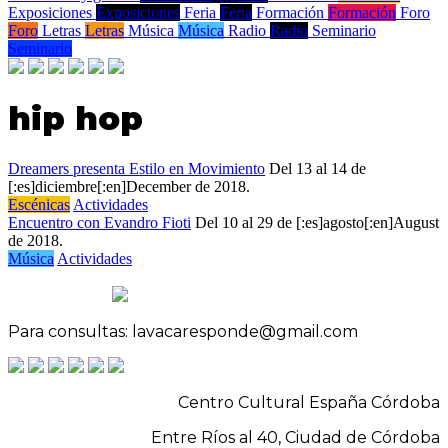
Exposiciones
Exposiciones
Feria
Feria
Formación
Formación
Foro
Foro
Letras
Letras
Música
Música
Radio
Radio
Seminario
Seminario
hip hop
Dreamers presenta Estilo en Movimiento
Del 13 al 14 de
[:es]diciembre[:en]December de 2018.
Escénicas
Actividades
Encuentro con Evandro Fioti
Del 10 al 29 de [:es]agosto[:en]August
de 2018.
Música
Actividades
Para consultas: lavacaresponde@gmail.com
Centro Cultural España Córdoba
Entre Ríos al 40, Ciudad de Córdoba