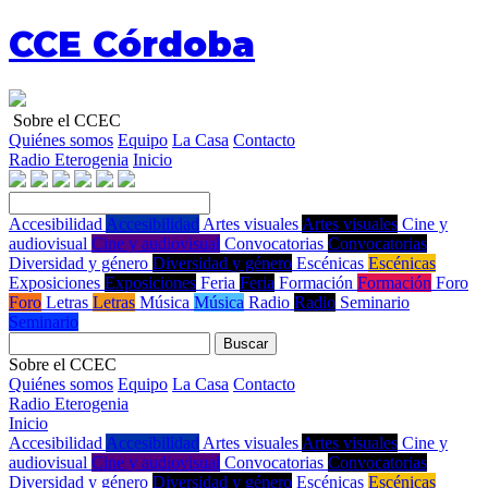
CCE Córdoba
Sobre el CCEC
Quiénes somos
Equipo
La Casa
Contacto
Radio Eterogenia
Inicio
Accesibilidad
Accesibilidad
Artes visuales
Artes visuales
Cine y
audiovisual
Cine y audiovisual
Convocatorias
Convocatorias
Diversidad y género
Diversidad y género
Escénicas
Escénicas
Exposiciones
Exposiciones
Feria
Feria
Formación
Formación
Foro
Foro
Letras
Letras
Música
Música
Radio
Radio
Seminario
Seminario
Buscar
Sobre el CCEC
Quiénes somos
Equipo
La Casa
Contacto
Radio Eterogenia
Inicio
Accesibilidad
Accesibilidad
Artes visuales
Artes visuales
Cine y
audiovisual
Cine y audiovisual
Convocatorias
Convocatorias
Diversidad y género
Diversidad y género
Escénicas
Escénicas