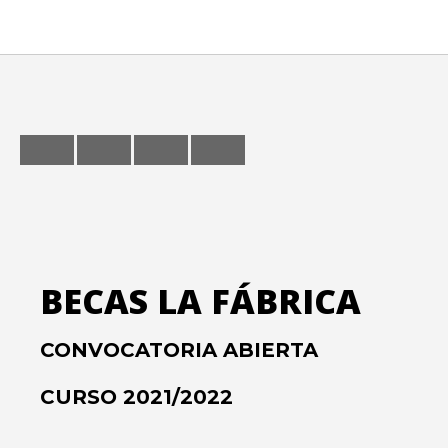
Exposiciones
Feria
Formación
Foro
Letras
Música
Radio
BECAS LA FÁBRICA
Seminario
CONVOCATORIA ABIERTA
CURSO 2021/2022