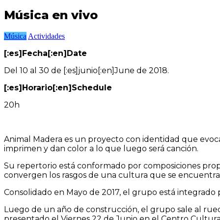
Música en vivo
Música
Actividades
[:es]Fecha[:en]Date
Del 10 al 30 de [:es]junio[:en]June de 2018.
[:es]Horario[:en]Schedule
20h
Animal Madera es un proyecto con identidad que evoca p
imprimen y dan color a lo que luego será canción.
Su repertorio está conformado por composiciones propi
convergen los rasgos de una cultura que se encuentra 
Consolidado en Mayo de 2017, el grupo está integrado 
Luego de un año de construcción, el grupo sale al rue
presentado el Viernes 22 de Junio en el Centro Cultural