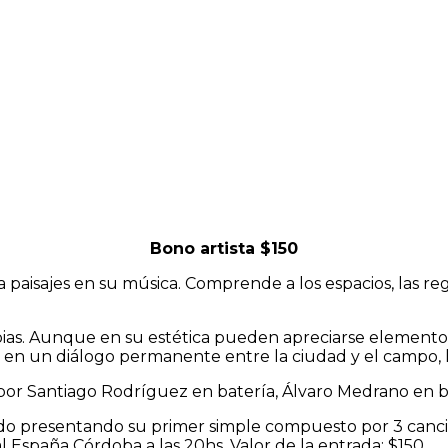
Bono artista $150
aisajes en su música. Comprende a los espacios, las re
as. Aunque en su estética pueden apreciarse elementos d
en un diálogo permanente entre la ciudad y el campo, la
por Santiago Rodríguez en batería, Álvaro Medrano en ba
do presentando su primer simple compuesto por 3 cancion
 España Córdoba a las 20hs. Valor de la entrada: $150