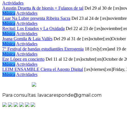
Actividades
Agustin Druetta & de biorsis + Fulanos de tal
Del 29 al 30 de [:es]n
Música
Actividades
Luar Na Lubre presenta Ribeira Sacra
Del 23 al 24 de [:es]noviembr
Música
Actividades
Recital: Los Estados y La Oxidada
Del 22 al 23 de [:es]noviembre[:
Música
Actividades
Joana Gomila & Laia Vallès
Del 29 al 31 de [:es]octubre[:en]October
Música
Actividades
7° Festival de bandas estudiantiles Eterogenia
18 [:es]y[:en]and 19 de
Música
Actividades
Eze López en concierto
Del 11 al 12 de [:es]octubre[:en]October de 
Música
Actividades
LEIM ENSAMBLE Cierra el Agosto Digital
[:es]viernes[:en]Friday,
Música
Actividades
Para consultas: lavacaresponde@gmail.com