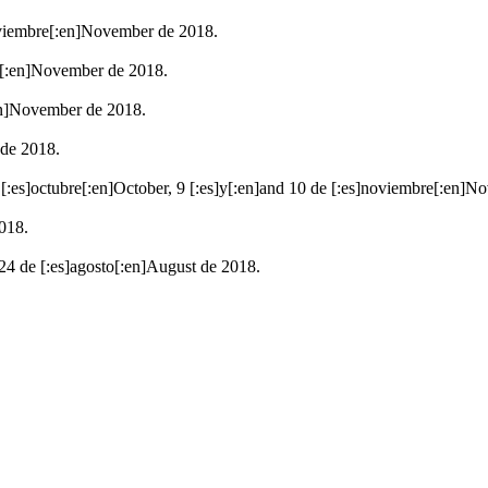
oviembre[:en]November de 2018.
e[:en]November de 2018.
en]November de 2018.
 de 2018.
 [:es]octubre[:en]October, 9 [:es]y[:en]and 10 de [:es]noviembre[:en]No
2018.
 24 de [:es]agosto[:en]August de 2018.