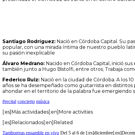
Santiago Rodríguez:
Nació en Córdoba Capital. Su pasi
popular, con una mirada íntima de nuestro pueblo latin
su pasión inexplicable
Álvaro Medrano:
Nacido en Córdoba Capital, inició sus
también junto a Hugo Bistolfi, entre otros; Trabaja com
Federico Ruiz:
Nació en la ciudad de Córdoba. A los 1
años se ha desempeñado como guitarrista en distintos pr
ahondar en el territorio de la palabra fue emergiendo
#recital
concierto
música
[:es]Más actividades[:en]More activities
[:es]Relacionados[:en]Related
Tamboreras ensamble en vivo
Del 5 al 6 de [:es]diciembre[:en]Dece