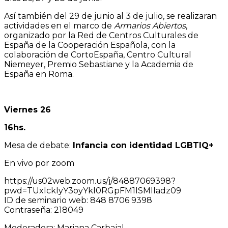
Así también del 29 de junio al 3 de julio, se realizaran
actividades en el marco de
Armarios Abiertos
,
organizado por la Red de Centros Culturales de
España de la Cooperación Española, con la
colaboración de CortoEspaña, Centro Cultural
Niemeyer, Premio Sebastiane y la Academia de
España en Roma.
Viernes 26
16hs.
Mesa de debate:
Infancia con identidad LGBTIQ+
En vivo por zoom
https://us02web.zoom.us/j/84887069398?
pwd=TUxlckIyY3oyYkl0RGpFM1lSMlladz09
ID de seminario web: 848 8706 9398
Contraseña: 218049
Moderadora: Mariana Carbajal