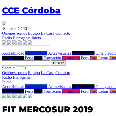
CCE Córdoba
Sobre el CCEC
Quiénes somos
Equipo
La Casa
Contacto
Radio Eterogenia
Inicio
Accesibilidad
Accesibilidad
Artes visuales
Artes visuales
Cine y audio
Exposiciones
Feria
Feria
Formación
Formación
Foro
Foro
Letras
Let
Buscar
Sobre el CCEC
Quiénes somos
Equipo
La Casa
Contacto
Radio Eterogenia
Inicio
Accesibilidad
Accesibilidad
Artes visuales
Artes visuales
Cine y audio
Exposiciones
Feria
Feria
Formación
Formación
Foro
Foro
Letras
Let
FIT MERCOSUR 2019