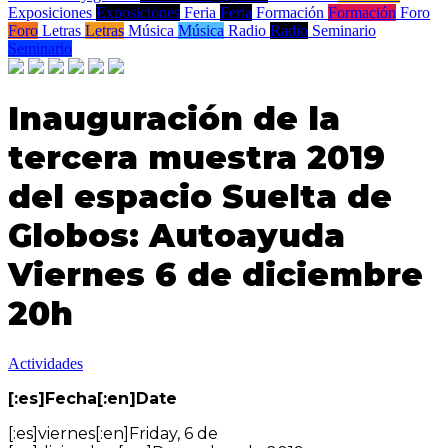
Exposiciones
Exposiciones
Feria
Feria
Formación
Formación
Foro
Foro
Letras
Letras
Música
Música
Radio
Radio
Seminario
Seminario
Inauguración de la
tercera muestra 2019
del espacio Suelta de
Globos: Autoayuda
Viernes 6 de diciembre
20h
Actividades
[:es]Fecha[:en]Date
[:es]viernes[:en]Friday, 6 de