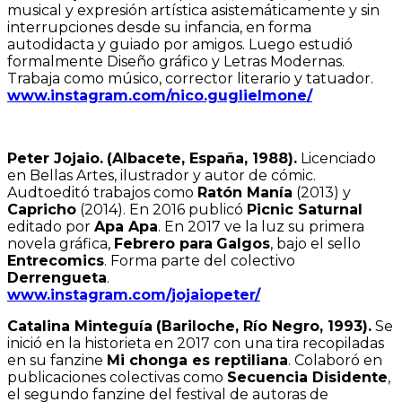
musical y expresión artística asistemáticamente y sin
interrupciones desde su infancia, en forma
autodidacta y guiado por amigos. Luego estudió
formalmente Diseño gráfico y Letras Modernas.
Trabaja como músico, corrector literario y tatuador.
www.instagram.com/nico.guglielmone/
Peter Jojaio.
(Albacete, España, 1988).
Licenciado
en Bellas Artes, ilustrador y autor de cómic.
Audtoeditó trabajos como
Ratón Manía
(2013) y
Capricho
(2014). En 2016 publicó
Picnic Saturnal
editado por
Apa Apa
. En 2017 ve la luz su primera
novela gráfica,
Febrero para
Galgos
, bajo el sello
Entrecomics
. Forma parte del colectivo
Derrengueta
.
www.instagram.com/jojaiopeter/
Catalina Minteguía
(Bariloche, Río Negro, 1993).
Se
inició en la historieta en 2017 con una tira recopiladas
en su fanzine
Mi chonga es reptiliana
. Colaboró en
publicaciones colectivas como
Secuencia Disidente
,
el segundo fanzine del festival de autoras de