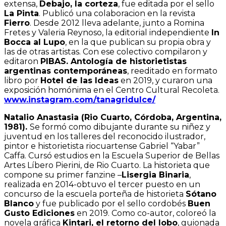
extensa,
Debajo, la corteza
,
fue editada por el sello
La Pinta
. Publicó una colaboracion en la revista
Fierro
. Desde 2012 lleva adelante, junto a Romina
Fretes y Valeria Reynoso, la editorial independiente
In
Bocca al Lupo
, en la que publican su propia obra y
las de otras artistas. Con ese colectivo compilaron y
editaron
PIBAS. Antología de historietistas
argentinas contemporáneas
, reeditado en formato
libro por
Hotel de las Ideas
en 2019, y curaron una
exposición homónima en el Centro Cultural Recoleta.
www.instagram.com/tanagridulce/
Natalio Anastasia (Rio Cuarto, Córdoba, Argentina,
1981).
Se formó como dibujante durante su niñez y
juventud en los talleres del reconocido ilustrador,
pintor e historietista riocuartense Gabriel “Yabar”
Caffa. Cursó estudios en la Escuela Superior de Bellas
Artes Líbero Pierini, de Rio Cuarto. La historieta que
compone su primer fanzine –
Lisergia Binaria
,
realizada en 2014-obtuvo el tercer puesto en un
concurso de la escuela porteña de historieta
Sótano
Blanco
y fue publicado por el sello cordobés
Buen
Gusto Ediciones
en 2019. Como co-autor, coloreó la
novela gráfica
Kintari, el retorno del lobo
, guionada