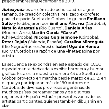
[:es]diciembre[:en]December de 2019.
Autoayuda
es un cómic de ocho cuadros a gran
tamaño, de creación colectiva, realizado exprofeso
para el espacio Suelta de Globos. Lo guionó
Emiliano
Salto
y lo dibujaron por
Emiliano Álvarez
(Córdoba),
Natalio Anastasia
(Río Cuarto),
Daniela Arias
(Buenos Aires),
Martín García “Garza”
(Chile/Córdoba),
Nicolás Guglielmone
(Córdoba),
Peter Jojaio
(Valencia, España),
Catalina Minteguía
(Río Negro/Buenos Aires) e
Isabel Ugalde Honda
(Bolivia/Córdoba) a razón de una viñeta/página por
artista.
La secuencia se expondrá en este espacio del CCEC
especialmente dedicado a exhibir historieta y humor
gráfico. Esta es la muestra número 43 de Suelta de
Globos, proyecto en marcha desde marzo de 2012, en
el que ya participaron más de 190 autores de
Córdoba, de diversas provincias argentinas, de
muchos países iberoamericanos y de distintas
regiones de España. Estarán presentes varios de los
artistas participantes, quienes también dibujarán en
vivo.