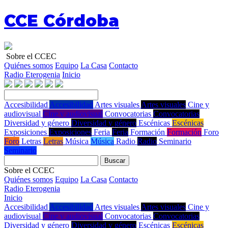
CCE Córdoba
Sobre el CCEC
Quiénes somos
Equipo
La Casa
Contacto
Radio Eterogenia
Inicio
Accesibilidad
Accesibilidad
Artes visuales
Artes visuales
Cine y
audiovisual
Cine y audiovisual
Convocatorias
Convocatorias
Diversidad y género
Diversidad y género
Escénicas
Escénicas
Exposiciones
Exposiciones
Feria
Feria
Formación
Formación
Foro
Foro
Letras
Letras
Música
Música
Radio
Radio
Seminario
Seminario
Buscar
Sobre el CCEC
Quiénes somos
Equipo
La Casa
Contacto
Radio Eterogenia
Inicio
Accesibilidad
Accesibilidad
Artes visuales
Artes visuales
Cine y
audiovisual
Cine y audiovisual
Convocatorias
Convocatorias
Diversidad y género
Diversidad y género
Escénicas
Escénicas