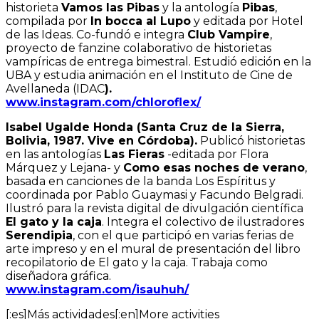
historieta
Vamos las Pibas
y la antología
Pibas
,
compilada por
In bocca al Lupo
y editada por Hotel
de las Ideas. Co-fundó e integra
Club Vampire
,
proyecto de fanzine colaborativo de historietas
vampíricas de entrega bimestral. Estudió edición en la
UBA y estudia animación en el Instituto de Cine de
Avellaneda (IDAC
).
www.instagram.com/chloroflex/
Isabel Ugalde Honda (Santa Cruz de la Sierra,
Bolivia, 1987. Vive en Córdoba).
Publicó historietas
en las antologías
Las Fieras
-editada por Flora
Márquez y Lejana- y
Como esas noches de verano
,
basada en canciones de la banda Los Espíritus y
coordinada por Pablo Guaymasi y Facundo Belgradi.
Ilustró para la revista digital de divulgación científica
El gato y la caja
. Integra el colectivo de ilustradores
Serendipia
, con el que participó en varias ferias de
arte impreso y en el mural de presentación del libro
recopilatorio de El gato y la caja. Trabaja como
diseñadora gráfica.
www.instagram.com/isauhuh/
[:es]Más actividades[:en]More activities