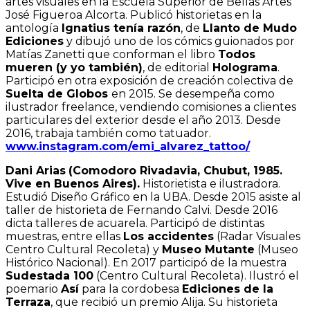
artes visuales en la Escuela Superior de Bellas Artes
José Figueroa Alcorta. Publicó historietas en la
antología
Ignatius tenía razón
, de
Llanto de Mudo
Ediciones
y dibujó uno de los cómics guionados por
Matías Zanetti que conforman el libro
Todos
mueren (y yo también)
, de editorial
Holograma
.
Participó en otra exposición de creación colectiva de
Suelta de Globos
en 2015. Se desempeña como
ilustrador freelance, vendiendo comisiones a clientes
particulares del exterior desde el año 2013. Desde
2016, trabaja también como tatuador.
www.instagram.com/emi_alvarez_tattoo/
Dani Arias
(Comodoro Rivadavia, Chubut, 1985.
Vive en Buenos Aires).
Historietista e ilustradora.
Estudió Diseño Gráfico en la UBA. Desde 2015 asiste al
taller de historieta de Fernando Calvi. Desde 2016
dicta talleres de acuarela. Participó de distintas
muestras, entre ellas
Los accidentes
(Radar Visuales
Centro Cultural Recoleta) y
Museo Mutante
(Museo
Histórico Nacional). En 2017 participó de la muestra
Sudestada 100
(Centro Cultural Recoleta). Ilustró el
poemario
Así
para la cordobesa
Ediciones de la
Terraza
, que recibió un premio Alija. Su historieta