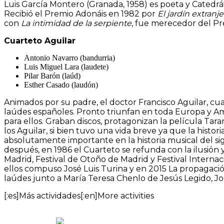
Luis García Montero (Granada, 1958) es poeta y Catedrát
Recibió el Premio Adonáis en 1982 por
El jardín extranj
con
La intimidad de la serpiente
, fue merecedor del Pre
Cuarteto Aguilar
Antonio Navarro (bandurria)
Luis Miguel Lara (laudete)
Pilar Barón (laúd)
Esther Casado (laudón)
Animados por su padre, el doctor Francisco Aguilar, cua
laúdes españoles. Pronto triunfan en toda Europa y Am
para ellos. Graban discos, protagonizan la película Tar
los Aguilar, si bien tuvo una vida breve ya que la histo
absolutamente importante en la historia musical del s
después, en 1986 el Cuarteto se refunda con la ilusión
Madrid, Festival de Otoño de Madrid y Festival Interna
ellos compuso José Luis Turina y en 2015 La propagació
laúdes junto a María Teresa Chenlo de Jesús Legido, J
[:es]Más actividades[:en]More activities