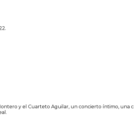
22.
ontero y el Cuarteto Aguilar, un concierto íntimo, una ca
al.