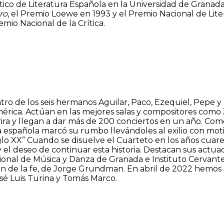
ico de Literatura Española en la Universidad de Granada.
ero
, el Premio Loewe en 1993 y el Premio Nacional de Lit
mio Nacional de la Crítica.
tro de los seis hermanos Aguilar, Paco, Ezequiel, Pepe y
érica. Actúan en las mejores salas y compositores como 
arira y llegan a dar más de 200 conciertos en un año. Com
ria española marcó su rumbo llevándoles al exilio con moti
iglo XX” Cuando se disuelve el Cuarteto en los años cua
 y el deseo de continuar esta historia. Destacan sus act
cional de Música y Danza de Granada e Instituto Cervant
n de la fe, de Jorge Grundman. En abril de 2022 hemos e
osé Luis Turina y Tomás Marco.