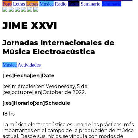
Foro
Letras
Letras
Música
Radio
Radio
Seminario
Seminario
JIME XXVI
Jornadas Internacionales de
Música Electroacústica
Música
Actividades
[:es]Fecha[:en]Date
[:es]miércoles[:en]Wednesday, 5 de
[:es]octubre[:en]October de 2022.
[:es]Horario[:en]Schedule
18 hs
La música electroacústica es una de las prácticas más
importantes en el campo de la producción de música
actual. Desde sus inicios, se vincula con modos de