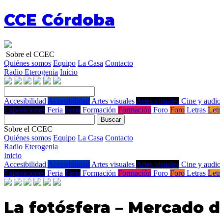
CCE Córdoba
Sobre el CCEC
Quiénes somos
Equipo
La Casa
Contacto
Radio Eterogenia
Inicio
Accesibilidad
Accesibilidad
Artes visuales
Artes visuales
Cine y audio
Exposiciones
Feria
Feria
Formación
Formación
Foro
Foro
Letras
Let
Buscar
Sobre el CCEC
Quiénes somos
Equipo
La Casa
Contacto
Radio Eterogenia
Inicio
Accesibilidad
Accesibilidad
Artes visuales
Artes visuales
Cine y audio
Exposiciones
Feria
Feria
Formación
Formación
Foro
Foro
Letras
Let
La fotósfera – Mercado d