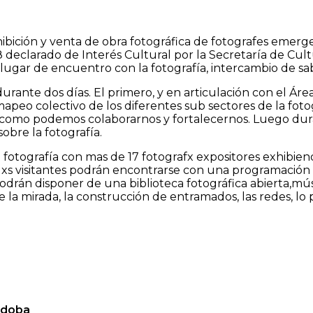
hibición y venta de obra fotográfica de fotografes emer
8 declarado de Interés Cultural por la Secretaría de Cul
lugar de encuentro con la fotografía, intercambio de sab
durante dos días. El primero, y en articulación con el Ár
peo colectivo de los diferentes sub sectores de la foto
 como podemos colaborarnos y fortalecernos. Luego durant
sobre la fotografía.
otografía con mas de 17 fotografx expositores exhibiend
xs visitantes podrán encontrarse con una programación d
odrán disponer de una biblioteca fotográfica abierta,músi
 la mirada, la construcción de entramados, las redes, lo p
rdoba