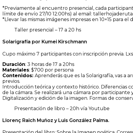
*Previamente al encuentro presencial, cada participan
límite de envío 27/10 12:00hs) al email: tallerhojader
*Llevar las mismas imágenes impresas en 10×15 para el 
Taller presencial – 17 a 20 hs
Solarigrafía por Kumei Kirschmann
Cupo máximo 7 participantes con inscripción previa. Lxs 
Duración
: 3 horas de 17 a 20hs
Materiales
: $700 por persona
Contenidos:
Aprenderás que es la Solarigrafía, vas a 
previos.
Introducción teórica y contexto histórico. Diferencias 
de la cámara. Se realizará una cámara por participante y
Digitalización y edición de la imagen. Formas de conser
Presentación de libro – 20h vía Youtube
Llorenç Raich Muñoz y Luis González Palma.
Presentación del libro: Sobre la Imagen poética. Corr