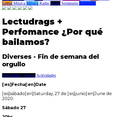
Letras
Música
Música
Radio
Radio
Seminario
Seminario
Lectudrags +
Perfomance ¿Por qué
bailamos?
Diverses - Fin de semana del
orgullo
Diversidad y género
Actividades
[:es]Fecha[:en]Date
[:es]sábado[:en]Saturday, 27 de [:es]junio[:en]June de
2020.
Sábado 27
20hs