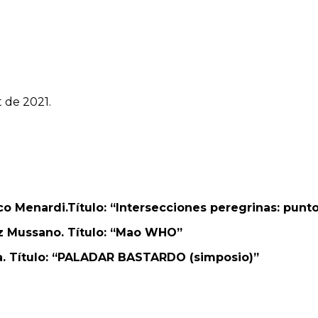
t de 2021.
sco Menardi.
Título: “Intersecciones peregrinas: punto
z Mussano. Título:
“Mao WHO”
a.
Título: “
PALADAR BASTARDO (simposio)”