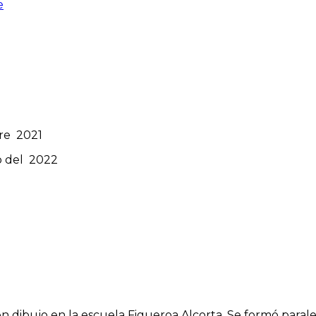
e
bre 2021
go del 2022
en dibujo en la escuela Figueroa Alcorta. Se formó paral