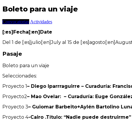
Boleto para un viaje
Convocatorias
Actividades
[:es]Fecha[:en]Date
Del 1 de [:es]julio[:en]July al 15 de [:es]agosto[:en]Augus
Pasaje
Boleto para un viaje
Seleccionades:
Proyecto 1
– Diego Iparrraguirre – Curaduría: Franci
Proyecto2
– Mao Ovelar: – Curaduría: Euge Gonzále
Proyecto 3
– Guiomar Barbeito+Aylén Bartolino Lun
Proyecto 4
-Cairo .
Título:
“Nadie puede destruirme”