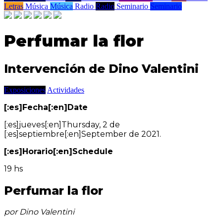
Letras
Música
Música
Radio
Radio
Seminario
Seminario
Perfumar la flor
Intervención de Dino Valentini
Exposiciones
Actividades
[:es]Fecha[:en]Date
[:es]jueves[:en]Thursday, 2 de
[:es]septiembre[:en]September de 2021.
[:es]Horario[:en]Schedule
19 hs
Perfumar la flor
por Dino Valentini