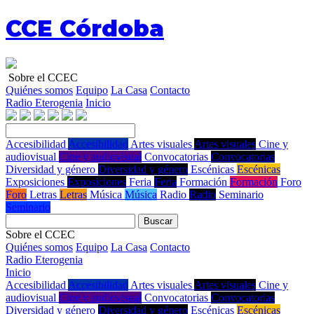
CCE Córdoba
Sobre el CCEC
Quiénes somos
Equipo
La Casa
Contacto
Radio Eterogenia
Inicio
Accesibilidad
Accesibilidad
Artes visuales
Artes visuales
Cine y
audiovisual
Cine y audiovisual
Convocatorias
Convocatorias
Diversidad y género
Diversidad y género
Escénicas
Escénicas
Exposiciones
Exposiciones
Feria
Feria
Formación
Formación
Foro
Foro
Letras
Letras
Música
Música
Radio
Radio
Seminario
Seminario
Buscar
Sobre el CCEC
Quiénes somos
Equipo
La Casa
Contacto
Radio Eterogenia
Inicio
Accesibilidad
Accesibilidad
Artes visuales
Artes visuales
Cine y
audiovisual
Cine y audiovisual
Convocatorias
Convocatorias
Diversidad y género
Diversidad y género
Escénicas
Escénicas