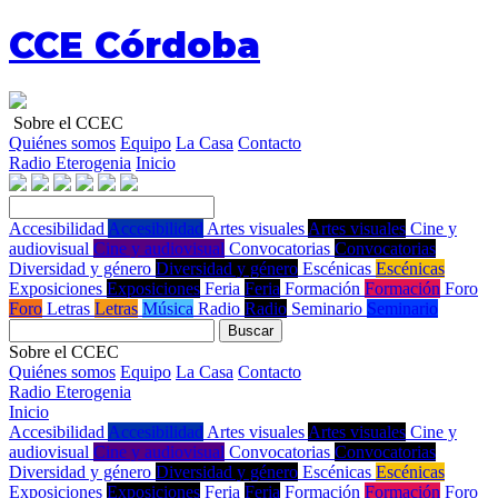
CCE Córdoba
Sobre el CCEC
Quiénes somos
Equipo
La Casa
Contacto
Radio Eterogenia
Inicio
Accesibilidad
Accesibilidad
Artes visuales
Artes visuales
Cine y
audiovisual
Cine y audiovisual
Convocatorias
Convocatorias
Diversidad y género
Diversidad y género
Escénicas
Escénicas
Exposiciones
Exposiciones
Feria
Feria
Formación
Formación
Foro
Foro
Letras
Letras
Música
Radio
Radio
Seminario
Seminario
Buscar
Sobre el CCEC
Quiénes somos
Equipo
La Casa
Contacto
Radio Eterogenia
Inicio
Accesibilidad
Accesibilidad
Artes visuales
Artes visuales
Cine y
audiovisual
Cine y audiovisual
Convocatorias
Convocatorias
Diversidad y género
Diversidad y género
Escénicas
Escénicas
Exposiciones
Exposiciones
Feria
Feria
Formación
Formación
Foro