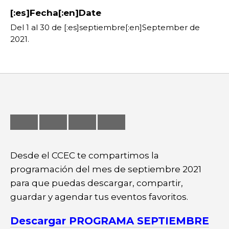
[:es]Fecha[:en]Date
Feria
Del 1 al 30 de [:es]septiembre[:en]September de
Formación
2021.
Foro
Letras
Música
Radio
Seminario
Desde el CCEC te compartimos la
programación del mes de septiembre 2021
para que puedas descargar, compartir,
guardar y agendar tus eventos favoritos.
Descargar PROGRAMA SEPTIEMBRE