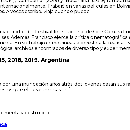
o” (2014), “Compañía” (2019) y “Bocamina” (2019) retrata
ternacionalmente. Trabajó en varias películas en Bolivia 
es. A veces escribe. Viaja cuando puede.
y curador del Festival Internacional de Cine Cámara Lúc
aíses. Además, Francisco ejerce la crítica cinematográfica
cida. En su trabajo como cineasta, investiga la realidad
alógica, archivos encontrados de diverso tipo y experimen
15, 2018, 2019. Argentina
por una inundación años atrás, dos jóvenes pasan sus r
restos que el desastre ocasionó.
Tormenta y destrucción.
acá