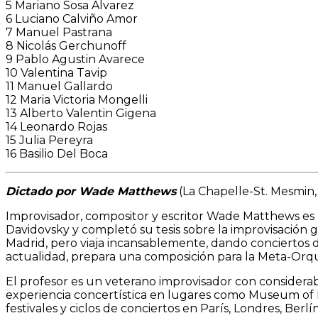
5 Mariano Sosa Alvarez
6 Luciano Calviño Amor
7 Manuel Pastrana
8 Nicolás Gerchunoff
9 Pablo Agustin Avarece
10 Valentina Tavip
11 Manuel Gallardo
12 Maria Victoria Mongelli
13 Alberto Valentin Gigena
14 Leonardo Rojas
15 Julia Pereyra
16 Basilio Del Boca
Dictado por Wade Matthews
(La Chapelle-St. Mesmin, 
Improvisador, compositor y escritor Wade Matthews es 
Davidovsky y completó su tesis sobre la improvisación 
Madrid, pero viaja incansablemente, dando conciertos de
actualidad, prepara una composición para la Meta-Orque
El profesor es un veterano improvisador con consider
experiencia concertística en lugares como Museum of 
festivales y ciclos de conciertos en París, Londres, Berlí