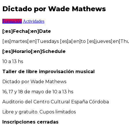
Dictado por Wade Mathews
Formación
Actividades
[:es]Fecha[:en]Date
[:es]martes[:en]Tuesdays [:es]a[:en]to [:es]jueves[:en]Th
[:es]Horario[:en]Schedule
10 a 13 hs
Taller de libre improvisación musical
Dictado por Wade Mathews
16, 17 y 18 de mayo de 10 a 13 hs
Auditorio del Centro Cultural España Córdoba
Libre y gratuito. Cupos limitados
Inscripciones cerradas