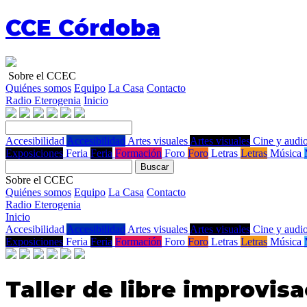
CCE Córdoba
Sobre el CCEC
Quiénes somos
Equipo
La Casa
Contacto
Radio Eterogenia
Inicio
Accesibilidad
Accesibilidad
Artes visuales
Artes visuales
Cine y audio
Exposiciones
Feria
Feria
Formación
Foro
Foro
Letras
Letras
Música
Buscar
Sobre el CCEC
Quiénes somos
Equipo
La Casa
Contacto
Radio Eterogenia
Inicio
Accesibilidad
Accesibilidad
Artes visuales
Artes visuales
Cine y audio
Exposiciones
Feria
Feria
Formación
Foro
Foro
Letras
Letras
Música
Taller de libre improvis