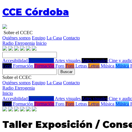
CCE Córdoba
Sobre el CCEC
Quiénes somos
Equipo
La Casa
Contacto
Radio Eterogenia
Inicio
Accesibilidad
Accesibilidad
Artes visuales
Artes visuales
Cine y audio
Feria
Formación
Formación
Foro
Foro
Letras
Letras
Música
Música
Buscar
Sobre el CCEC
Quiénes somos
Equipo
La Casa
Contacto
Radio Eterogenia
Inicio
Accesibilidad
Accesibilidad
Artes visuales
Artes visuales
Cine y audio
Feria
Formación
Formación
Foro
Foro
Letras
Letras
Música
Música
Taller Exposición / Cons