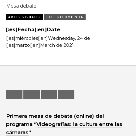
Exposiciones
Mesa debate
Feria
ARTES VISUALES
CCEC RECOMIENDA
Formación
[:es]Fecha[:en]Date
[:es]miércoles[:en]Wednesday, 24 de
Foro
[:es]marzo[:en]March de 2021.
Letras
Música
Radio
Seminario
Primera mesa de debate (online) del
programa “
Videografías: la cultura entre las
cámaras
“