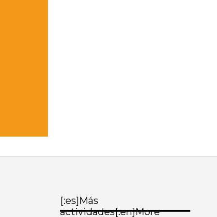
[:es]Más
actividades[:en]More