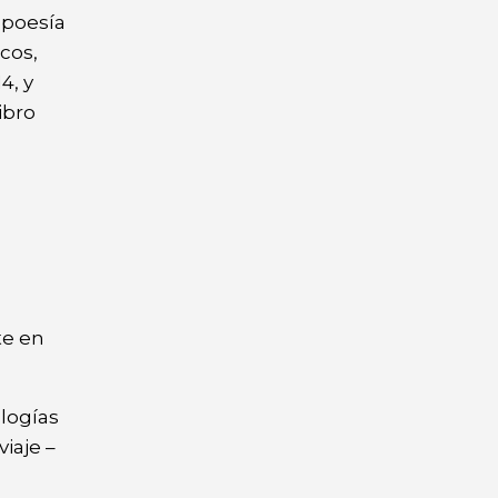
 poesía
cos,
4, y
ibro
te en
ologías
iaje –