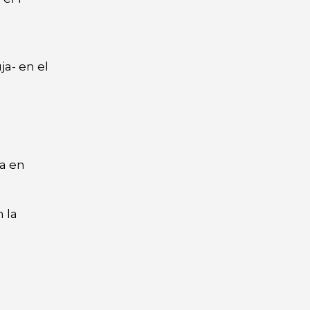
ja- en el
da en
 la