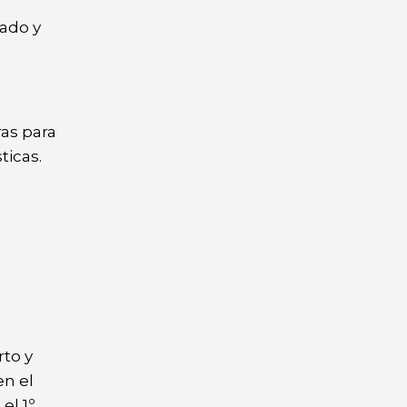
cado y
ras para
ticas.
rto y
en el
el 1º