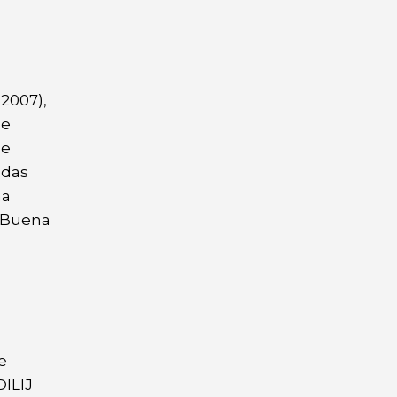
 2007),
de
de
adas
na
l Buena
e
DILIJ