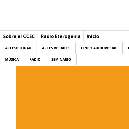
Sobre el CCEC
Radio Eterogenia
Inicio
ACCESIBILIDAD
ARTES VISUALES
CINE Y AUDIOVISUAL
MÚSICA
RADIO
SEMINARIO
Sobre el CCEC
Quiénes somos
Radio Eterogenia
Equipo
Inicio
La Casa
Accesibilidad
Accesibilidad
Contacto
Artes visuales
Artes visuales