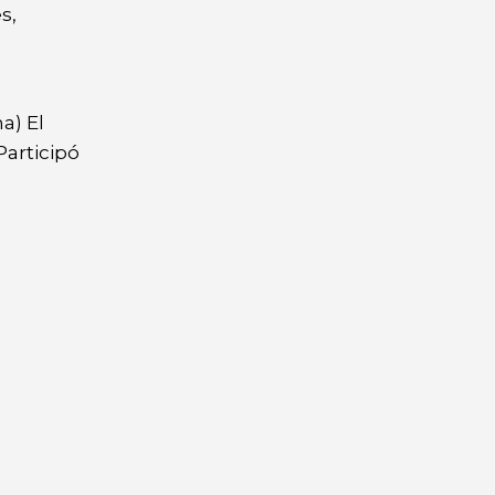
s,
a) El
Participó