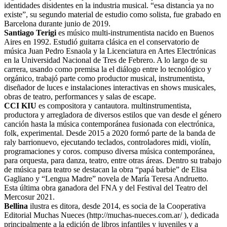
identidades disidentes en la industria musical. “esa distancia ya no
existe”, su segundo material de estudio como solista, fue grabado en
Barcelona durante junio de 2019.
Santiago Terigi
es músico multi-instrumentista nacido en Buenos
Aires en 1992. Estudió guitarra clásica en el conservatorio de
música Juan Pedro Esnaola y la Licenciatura en Artes Electrónicas
en la Universidad Nacional de Tres de Febrero. A lo largo de su
carrera, usando como premisa la el diálogo entre lo tecnológico y
orgánico, trabajó parte como productor musical, instrumentista,
diseñador de luces e instalaciones interactivas en shows musicales,
obras de teatro, performances y salas de escape.
CCI KIU
es compositora y cantautora. multinstrumentista,
productora y arregladora de diversos estilos que van desde el género
canción hasta la música contemporánea fusionada con electrónica,
folk, experimental. Desde 2015 a 2020 formó parte de la banda de
raly barrionuevo, ejecutando teclados, controladores midi, violín,
programaciones y coros. compuso diversa música contemporánea,
para orquesta, para danza, teatro, entre otras áreas. Dentro su trabajo
de música para teatro se destacan la obra “papá barbie” de Elisa
Gagliano y “Lengua Madre” novela de María Teresa Andruetto.
Esta última obra ganadora del FNA y del Festival del Teatro del
Mercosur 2021.
Bellina
ilustra es ditora, desde 2014, es socia de la Cooperativa
Editorial Muchas Nueces (http://muchas-nueces.com.ar/ ), dedicada
principalmente a la edición de libros infantiles y juveniles y a