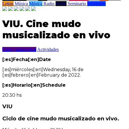
Letras
Música
Música
Radio
Radio
Seminario
Seminario
VIU. Cine mudo
musicalizado en vivo
Cine y audiovisual
Actividades
[:es]Fecha[:en]Date
[:es]miércoles[:en]Wednesday, 16 de
[:es]febrero[:en]February de 2022.
[:es]Horario[:en]Schedule
20:30 hs
VIU
Ciclo de cine mudo musicalizado en vivo.