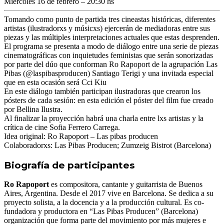
Miércoles 16 de febrero – 20:30 hs
Tomando como punto de partida tres cineastas históricas, diferentes
artistas (ilustradorxs y músicxs) ejercerán de mediadoras entre sus
piezas y las múltiples interpretaciones actuales que estas desprenden.
El programa se presenta a modo de diálogo entre una serie de piezas
cinematográficas con inquietudes feministas que serán sonorizadas
por parte del dúo que conforman Ro Rapoport de la agrupación Las
Pibas (@laspibasproducen) Santiago Terigi y una invitada especial
que en esta ocasión será Cci Kiu
En este diálogo también participan ilustradoras que crearon los
pósters de cada sesión: en esta edición el póster del film fue creado
por Bellina Ilustra.
Al finalizar la proyección habrá una charla entre lxs artistas y la
crítica de cine Sofia Ferrero Carrega.
Idea original: Ro Rapoport – Las pibas producen
Colaboradorxs: Las Pibas Producen; Zumzeig Bistrot (Barcelona)
Biografía de participantes
Ro Rapoport
es compositora, cantante y guitarrista de Buenos
Aires, Argentina. Desde el 2017 vive en Barcelona. Se dedica a su
proyecto solista, a la docencia y a la producción cultural. Es co-
fundadora y productora en “Las Pibas Producen” (Barcelona)
organización que forma parte del movimiento por más mujeres e