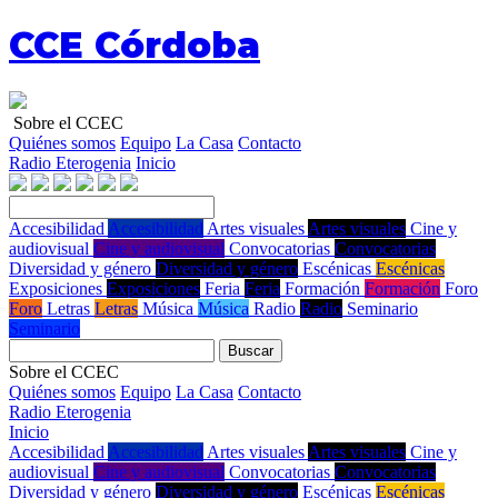
CCE Córdoba
Sobre el CCEC
Quiénes somos
Equipo
La Casa
Contacto
Radio Eterogenia
Inicio
Accesibilidad
Accesibilidad
Artes visuales
Artes visuales
Cine y
audiovisual
Cine y audiovisual
Convocatorias
Convocatorias
Diversidad y género
Diversidad y género
Escénicas
Escénicas
Exposiciones
Exposiciones
Feria
Feria
Formación
Formación
Foro
Foro
Letras
Letras
Música
Música
Radio
Radio
Seminario
Seminario
Buscar
Sobre el CCEC
Quiénes somos
Equipo
La Casa
Contacto
Radio Eterogenia
Inicio
Accesibilidad
Accesibilidad
Artes visuales
Artes visuales
Cine y
audiovisual
Cine y audiovisual
Convocatorias
Convocatorias
Diversidad y género
Diversidad y género
Escénicas
Escénicas