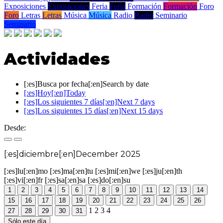
Exposiciones
Exposiciones
Feria
Feria
Formación
Formación
Foro
Foro
Letras
Letras
Música
Música
Radio
Radio
Seminario
Seminario
Actividades
[:es]Busca por fecha[:en]Search by date
[:es]Hoy[:en]Today
[:es]Los siguientes 7 días[:en]Next 7 days
[:es]Los siguientes 15 días[:en]Next 15 days
Desde:
[:es]diciembre[:en]December 2025
[:es]lu[:en]mo
[:es]ma[:en]tu
[:es]mi[:en]we
[:es]ju[:en]th
[:es]vi[:en]fr
[:es]sa[:en]sa
[:es]do[:en]su
1
2
3
4
5
6
7
8
9
10
11
12
13
14
15
16
17
18
19
20
21
22
23
24
25
26
1
2
3
4
27
28
29
30
31
Sólo este día