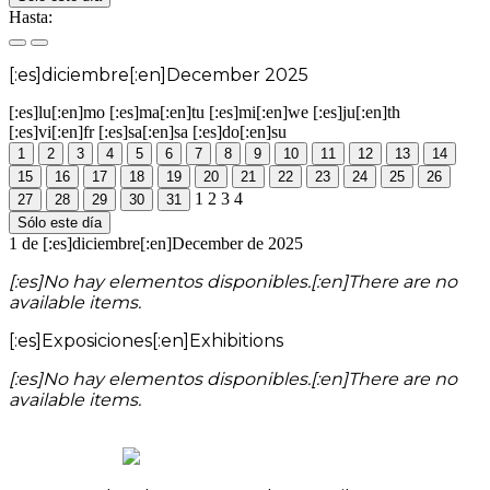
Hasta:
[:es]diciembre[:en]December 2025
[:es]lu[:en]mo
[:es]ma[:en]tu
[:es]mi[:en]we
[:es]ju[:en]th
[:es]vi[:en]fr
[:es]sa[:en]sa
[:es]do[:en]su
1
2
3
4
5
6
7
8
9
10
11
12
13
14
15
16
17
18
19
20
21
22
23
24
25
26
1
2
3
4
27
28
29
30
31
Sólo este día
1 de [:es]diciembre[:en]December de 2025
[:es]No hay elementos disponibles.[:en]There are no
available items.
[:es]Exposiciones[:en]Exhibitions
[:es]No hay elementos disponibles.[:en]There are no
available items.