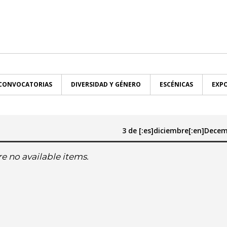
CONVOCATORIAS
DIVERSIDAD Y GÉNERO
ESCÉNICAS
EXPO
3 de [:es]diciembre[:en]Dece
Hasta:
e no available items.
diciembre[:en]December
[:es]diciembre[:en]Decemb
lu[:en]mo
:es]ma[:en]tu
[:es]mi[:en]we
[:es]ju[:en]th
[:es]vi[:en]fr
[:es]sa[:en]sa
[:es]do[:en]su
[:es]lu[:en]mo
[:es]ma[:en]tu
[:es]mi[:en]we
[:es]ju[:en]th
[:es]vi[:en]fr
[:es]sa[:
[:es]
2025
2025
2
3
4
5
6
7
1
2
3
4
5
6
7