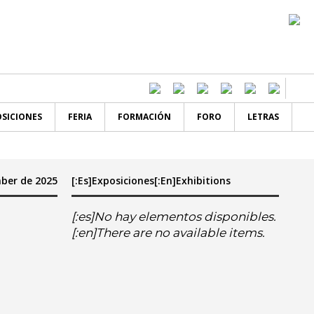
SICIONES
FERIA
FORMACIÓN
FORO
LETRAS
mber de 2025
[:es]Exposiciones[:en]Exhibitions
[:es]No hay elementos disponibles.
[:en]There are no available items.
er
en]sa
do[:en]su