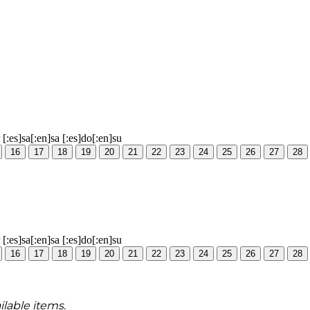
[:es]sa[:en]sa
[:es]do[:en]su
16
17
18
19
20
21
22
23
24
25
26
27
28
[:es]sa[:en]sa
[:es]do[:en]su
16
17
18
19
20
21
22
23
24
25
26
27
28
ilable items.