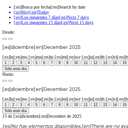
[:es]Busca por fecha[:en]Search by date
[:es]Hoy[:en]Today
[:es]Los siguientes 7 días[:en]Next 7 days
[:es]Los siguientes 15 días[:en]Next 15 days
Desde:
[:es]diciembre[:en]December 2025
[:es]lu[:en]mo
[:es]ma[:en]tu
[:es]mi[:en]we
[:es]ju[:en]th
[:es]vi[:en]fr
1
2
3
4
5
6
7
8
9
10
11
12
13
14
15
Sólo este día
Hasta:
[:es]diciembre[:en]December 2025
[:es]lu[:en]mo
[:es]ma[:en]tu
[:es]mi[:en]we
[:es]ju[:en]th
[:es]vi[:en]fr
1
2
3
4
5
6
7
8
9
10
11
12
13
14
15
Sólo este día
15 de [:es]diciembre[:en]December de 2025
[:es]No hay elementos disponibles.[:en]There are no ava