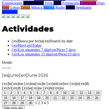
Exposiciones
Exposiciones
Feria
Feria
Formación
Formación
Foro
Foro
Letras
Letras
Música
Música
Radio
Radio
Seminario
Seminario
Actividades
[:es]Busca por fecha[:en]Search by date
[:es]Hoy[:en]Today
[:es]Los siguientes 7 días[:en]Next 7 days
[:es]Los siguientes 15 días[:en]Next 15 days
Desde:
[:es]junio[:en]June 2026
[:es]lu[:en]mo
[:es]ma[:en]tu
[:es]mi[:en]we
[:es]ju[:en]th
[:es]vi[:en]fr
[:es]sa[:en]sa
[:es]do[:en]su
1
2
3
4
5
6
7
8
9
10
11
12
13
14
15
16
17
18
19
20
21
22
23
24
25
26
1
2
3
4
5
27
28
29
30
Sólo este día