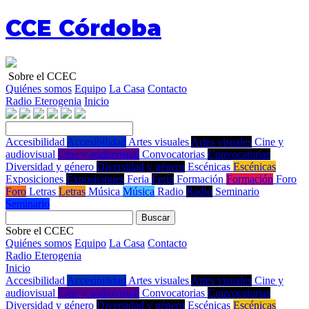
CCE Córdoba
Sobre el CCEC
Quiénes somos
Equipo
La Casa
Contacto
Radio Eterogenia
Inicio
Accesibilidad
Accesibilidad
Artes visuales
Artes visuales
Cine y
audiovisual
Cine y audiovisual
Convocatorias
Convocatorias
Diversidad y género
Diversidad y género
Escénicas
Escénicas
Exposiciones
Exposiciones
Feria
Feria
Formación
Formación
Foro
Foro
Letras
Letras
Música
Música
Radio
Radio
Seminario
Seminario
Buscar
Sobre el CCEC
Quiénes somos
Equipo
La Casa
Contacto
Radio Eterogenia
Inicio
Accesibilidad
Accesibilidad
Artes visuales
Artes visuales
Cine y
audiovisual
Cine y audiovisual
Convocatorias
Convocatorias
Diversidad y género
Diversidad y género
Escénicas
Escénicas