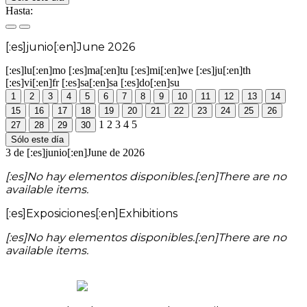
Hasta:
[:es]junio[:en]June 2026
[:es]lu[:en]mo
[:es]ma[:en]tu
[:es]mi[:en]we
[:es]ju[:en]th
[:es]vi[:en]fr
[:es]sa[:en]sa
[:es]do[:en]su
1
2
3
4
5
6
7
8
9
10
11
12
13
14
15
16
17
18
19
20
21
22
23
24
25
26
1
2
3
4
5
27
28
29
30
Sólo este día
3 de [:es]junio[:en]June de 2026
[:es]No hay elementos disponibles.[:en]There are no
available items.
[:es]Exposiciones[:en]Exhibitions
[:es]No hay elementos disponibles.[:en]There are no
available items.