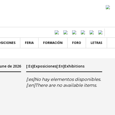
SICIONES
FERIA
FORMACIÓN
FORO
LETRAS
]June de 2026
[:es]Exposiciones[:en]Exhibitions
[:es]No hay elementos disponibles.
[:en]There are no available items.
en]sa
do[:en]su