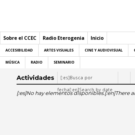
Sobre el CCEC
Radio Eterogenia
Inicio
ACCESIBILIDAD
ARTES VISUALES
CINE Y AUDIOVISUAL
MÚSICA
RADIO
SEMINARIO
Sobre el CCEC
Actividades
[:es]Busca por
Quiénes somos
Radio Eterogenia
fecha[:en]Search by date
Desde:
[:es]No hay elementos disponibles.[:en]There ar
Equipo
Inicio
[:
La Casa
Accesibilidad
Accesibilidad
[:es]
[
Contacto
Artes visuales
Artes visuales
1