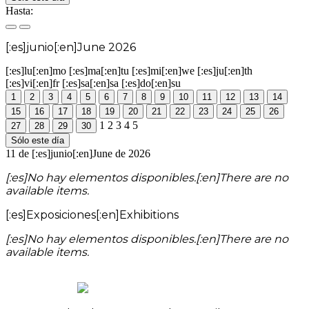
Hasta:
[:es]junio[:en]June 2026
[:es]lu[:en]mo
[:es]ma[:en]tu
[:es]mi[:en]we
[:es]ju[:en]th
[:es]vi[:en]fr
[:es]sa[:en]sa
[:es]do[:en]su
1
2
3
4
5
6
7
8
9
10
11
12
13
14
15
16
17
18
19
20
21
22
23
24
25
26
1
2
3
4
5
27
28
29
30
Sólo este día
11 de [:es]junio[:en]June de 2026
[:es]No hay elementos disponibles.[:en]There are no
available items.
[:es]Exposiciones[:en]Exhibitions
[:es]No hay elementos disponibles.[:en]There are no
available items.