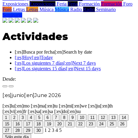
Exposiciones
Exposiciones
Feria
Feria
Formación
Formación
Foro
Foro
Letras
Letras
Música
Música
Radio
Radio
Seminario
Seminario
Actividades
[:es]Busca por fecha[:en]Search by date
[:es]Hoy[:en]Today
[:es]Los siguientes 7 días[:en]Next 7 days
[:es]Los siguientes 15 días[:en]Next 15 days
Desde:
[:es]junio[:en]June 2026
[:es]lu[:en]mo
[:es]ma[:en]tu
[:es]mi[:en]we
[:es]ju[:en]th
[:es]vi[:en]fr
[:es]sa[:en]sa
[:es]do[:en]su
1
2
3
4
5
6
7
8
9
10
11
12
13
14
15
16
17
18
19
20
21
22
23
24
25
26
1
2
3
4
5
27
28
29
30
Sólo este día