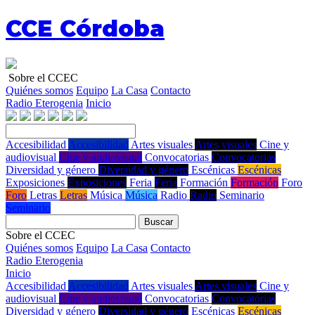
CCE Córdoba
Sobre el CCEC
Quiénes somos
Equipo
La Casa
Contacto
Radio Eterogenia
Inicio
Accesibilidad
Accesibilidad
Artes visuales
Artes visuales
Cine y
audiovisual
Cine y audiovisual
Convocatorias
Convocatorias
Diversidad y género
Diversidad y género
Escénicas
Escénicas
Exposiciones
Exposiciones
Feria
Feria
Formación
Formación
Foro
Foro
Letras
Letras
Música
Música
Radio
Radio
Seminario
Seminario
Buscar
Sobre el CCEC
Quiénes somos
Equipo
La Casa
Contacto
Radio Eterogenia
Inicio
Accesibilidad
Accesibilidad
Artes visuales
Artes visuales
Cine y
audiovisual
Cine y audiovisual
Convocatorias
Convocatorias
Diversidad y género
Diversidad y género
Escénicas
Escénicas