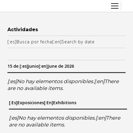
Sobre el CCEC
Actividades
Quiénes somos
Radio Eterogenia
[:es]Busca por fecha[:en]Search by date
Equipo
Inicio
La Casa
Accesibilidad
15 de [:es]junio[:en]June de 2026
Contacto
Artes visuales
Cine y audiovisual
[:es]No hay elementos disponibles.[:en]There
are no available items.
June
Convocatorias
[:es]Exposiciones[:en]Exhibitions
]we
:en]th
]vi[:en]fr
[:es]sa[:en]sa
[:es]do[:en]su
Diversidad y género
Escénicas
6
[:es]No hay elementos disponibles.[:en]There
7
are no available items.
13
14
Exposiciones