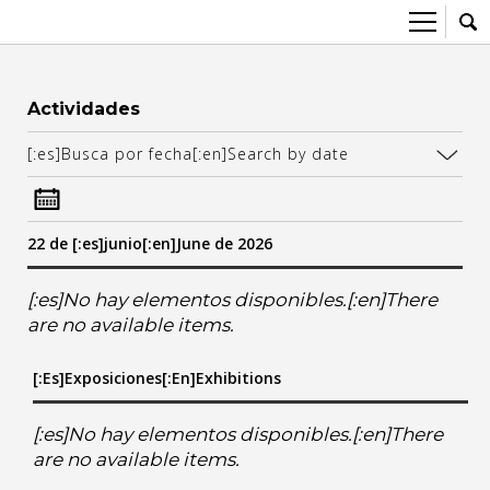
Sobre el CCEC
Actividades
Quiénes somos
Radio Eterogenia
[:es]Busca por fecha[:en]Search by date
Equipo
Inicio
La Casa
Accesibilidad
22 de [:es]junio[:en]June de 2026
Contacto
Artes visuales
Cine y audiovisual
[:es]No hay elementos disponibles.[:en]There
are no available items.
June
Convocatorias
[:es]Exposiciones[:en]Exhibitions
]we
:en]th
]vi[:en]fr
[:es]sa[:en]sa
[:es]do[:en]su
Diversidad y género
Escénicas
6
[:es]No hay elementos disponibles.[:en]There
7
are no available items.
13
14
Exposiciones