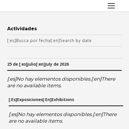
Sobre el CCEC
Actividades
Quiénes somos
Radio Eterogenia
[:es]Busca por fecha[:en]Search by date
Equipo
Inicio
La Casa
Accesibilidad
25 de [:es]julio[:en]July de 2026
Contacto
Artes visuales
Cine y audiovisual
[:es]No hay elementos disponibles.[:en]There
are no available items.
uly
Convocatorias
[:es]Exposiciones[:en]Exhibitions
]we
:en]th
]vi[:en]fr
[:es]sa[:en]sa
[:es]do[:en]su
Diversidad y género
Escénicas
4
[:es]No hay elementos disponibles.[:en]There
5
are no available items.
11
12
Exposiciones