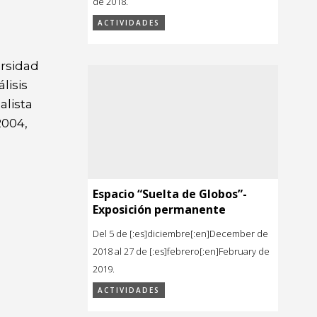
de 2018.
ACTIVIDADES
ersidad
lisis
alista
2004,
Espacio “Suelta de Globos”-
Exposición permanente
Del 5 de [:es]diciembre[:en]December de
2018 al 27 de [:es]febrero[:en]February de
2019.
ACTIVIDADES