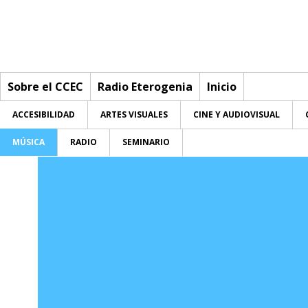
Sobre el CCEC
Radio Eterogenia
Inicio
ACCESIBILIDAD
ARTES VISUALES
CINE Y AUDIOVISUAL
MÚSICA
RADIO
SEMINARIO
Sobre el CCEC
Quiénes somos
Radio Eterogenia
Equipo
Inicio
La Casa
Accesibilidad
Accesibilidad
Contacto
Artes visuales
Artes visuales