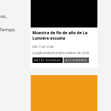
os,
e Tempo
Muestra de fin de año de La
Lumiére escuela
Del 11 al 12 de
[:es]diciembre[:en]December de 2018.
ARTES VISUALES
ACTIVIDADES