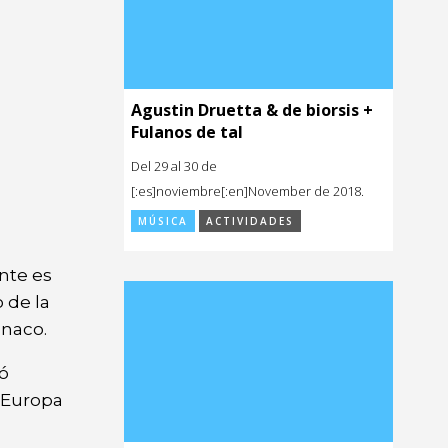
Agustin Druetta & de biorsis +
Fulanos de tal
Del 29 al 30 de
[:es]noviembre[:en]November de 2018.
MÚSICA
ACTIVIDADES
ente es
 de la
ónaco.
nó
 Europa