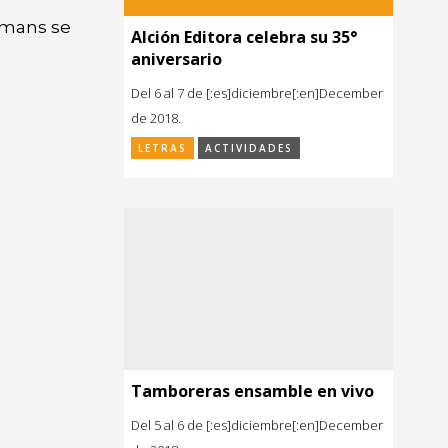
kmans se
Alción Editora celebra su 35°
aniversario
Del 6 al 7 de [:es]diciembre[:en]December
de 2018.
LETRAS
ACTIVIDADES
Tamboreras ensamble en vivo
Del 5 al 6 de [:es]diciembre[:en]December