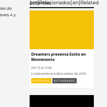
[:es]Relacionados[:en]Related
activities
les de
eves 4 y
Dreamers presenta Estilo en
Movimiento
Del 13 al 14 de
[:es]diciembre[:en]December de 2018.
ESCÉNICAS
ACTIVIDADES