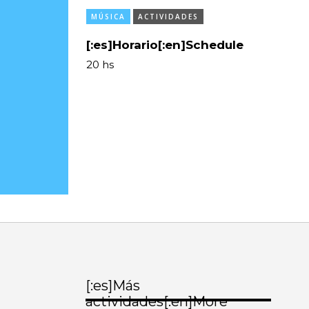
MÚSICA
ACTIVIDADES
[:es]Horario[:en]Schedule
20 hs
[:es]Más
actividades[:en]More