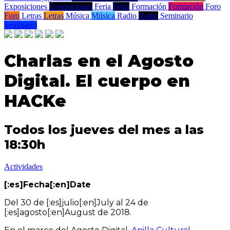
Exposiciones
Exposiciones
Feria
Feria
Formación
Formación
Foro
Foro
Letras
Letras
Música
Música
Radio
Radio
Seminario
Seminario
Charlas en el Agosto
Digital. El cuerpo en
HACKe
Todos los jueves del mes a las
18:30h
Actividades
[:es]Fecha[:en]Date
Del 30 de [:es]julio[:en]July al 24 de
[:es]agosto[:en]August de 2018.