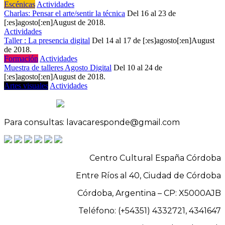
Escénicas
Actividades
Charlas: Pensar el arte/sentir la técnica
Del 16 al 23 de
[:es]agosto[:en]August de 2018.
Actividades
Taller : La presencia digital
Del 14 al 17 de [:es]agosto[:en]August
de 2018.
Formación
Actividades
Muestra de talleres Agosto Digital
Del 10 al 24 de
[:es]agosto[:en]August de 2018.
Artes visuales
Actividades
Para consultas: lavacaresponde@gmail.com
Centro Cultural España Córdoba
Entre Ríos al 40, Ciudad de Córdoba
Córdoba, Argentina – CP: X5000AJB
Teléfono: (+54351) 4332721, 4341647