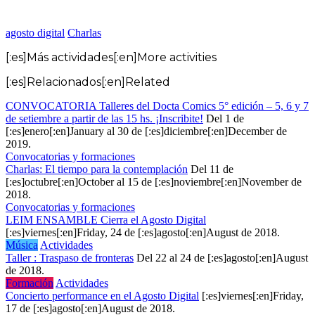
agosto digital
Charlas
[:es]Más actividades[:en]More activities
[:es]Relacionados[:en]Related
CONVOCATORIA Talleres del Docta Comics 5° edición – 5, 6 y 7
de setiembre a partir de las 15 hs. ¡Inscribite!
Del 1 de
[:es]enero[:en]January al 30 de [:es]diciembre[:en]December de
2019.
Convocatorias y formaciones
Charlas: El tiempo para la contemplación
Del 11 de
[:es]octubre[:en]October al 15 de [:es]noviembre[:en]November de
2018.
Convocatorias y formaciones
LEIM ENSAMBLE Cierra el Agosto Digital
[:es]viernes[:en]Friday, 24 de [:es]agosto[:en]August de 2018.
Música
Actividades
Taller : Traspaso de fronteras
Del 22 al 24 de [:es]agosto[:en]August
de 2018.
Formación
Actividades
Concierto performance en el Agosto Digital
[:es]viernes[:en]Friday,
17 de [:es]agosto[:en]August de 2018.