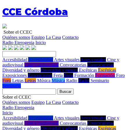
CCE Córdoba
Sobre el CCEC
Quiénes somos
Equipo
La Casa
Contacto
Radio Eterogenia
Inicio
Accesibilidad
Accesibilidad
Artes visuales
Artes visuales
Cine y
audiovisual
Cine y audiovisual
Convocatorias
Convocatorias
Diversidad y género
Diversidad y género
Escénicas
Escénicas
Exposiciones
Exposiciones
Feria
Feria
Formación
Formación
Foro
Foro
Letras
Letras
Música
Música
Radio
Radio
Seminario
Seminario
Buscar
Sobre el CCEC
Quiénes somos
Equipo
La Casa
Contacto
Radio Eterogenia
Inicio
Accesibilidad
Accesibilidad
Artes visuales
Artes visuales
Cine y
audiovisual
Cine y audiovisual
Convocatorias
Convocatorias
Diversidad y género
Diversidad y género
Escénicas
Escénicas