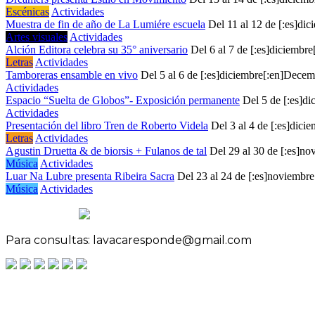
Escénicas
Actividades
Muestra de fin de año de La Lumiére escuela
Del 11 al 12 de [:es]di
Artes visuales
Actividades
Alción Editora celebra su 35° aniversario
Del 6 al 7 de [:es]diciembr
Letras
Actividades
Tamboreras ensamble en vivo
Del 5 al 6 de [:es]diciembre[:en]Dece
Actividades
Espacio “Suelta de Globos”- Exposición permanente
Del 5 de [:es]d
Actividades
Presentación del libro Tren de Roberto Videla
Del 3 al 4 de [:es]dic
Letras
Actividades
Agustin Druetta & de biorsis + Fulanos de tal
Del 29 al 30 de [:es]n
Música
Actividades
Luar Na Lubre presenta Ribeira Sacra
Del 23 al 24 de [:es]noviembr
Música
Actividades
Para consultas: lavacaresponde@gmail.com