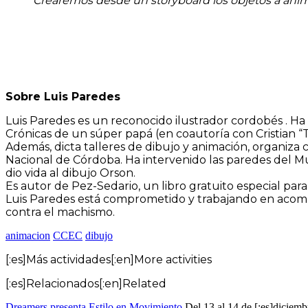
Crearemos desde un storyboard los objetos a anima
Sobre Luis Paredes
Luis Paredes es un reconocido ilustrador cordobés . Ha
Crónicas de un súper papá (en coautoría con Cristian “T
Además, dicta talleres de dibujo y animación, organiza ci
Nacional de Córdoba. Ha intervenido las paredes del Mus
dio vida al dibujo Orson.
Es autor de Pez-Sedario, un libro gratuito especial pa
Luis Paredes está comprometido y trabajando en acompa
contra el machismo.
animacion
CCEC
dibujo
[:es]Más actividades[:en]More activities
[:es]Relacionados[:en]Related
Dreamers presenta Estilo en Movimiento
Del 13 al 14 de [:es]diciem