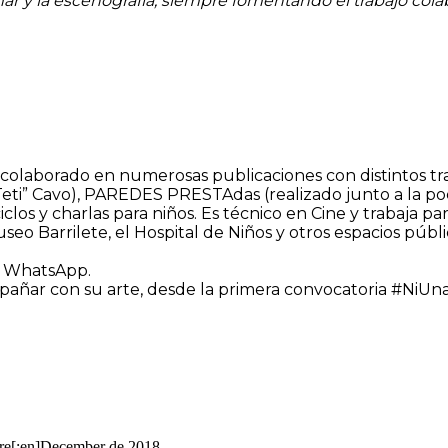
r y la escenografía, siempre fomentando el trabajo colab
 colaborado en numerosas publicaciones con distintos tra
eti” Cavo), PAREDES PRESTAdas (realizado junto a la poeta
clos y charlas para niños. Es técnico en Cine y trabaja pa
eo Barrilete, el Hospital de Niños y otros espacios públ
ra WhatsApp.
ñar con su arte, desde la primera convocatoria #NiUnaM
bre[:en]December de 2018.