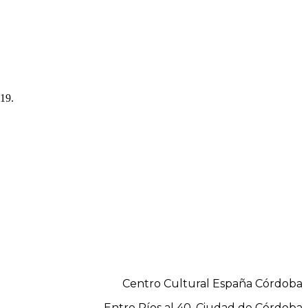
019.
Centro Cultural España Córdoba
Entre Ríos al 40, Ciudad de Córdoba