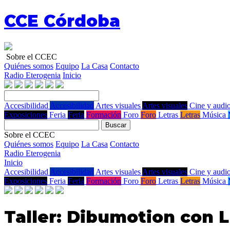
CCE Córdoba
Sobre el CCEC
Quiénes somos
Equipo
La Casa
Contacto
Radio Eterogenia
Inicio
Accesibilidad
Accesibilidad
Artes visuales
Artes visuales
Cine y audio
Exposiciones
Feria
Feria
Formación
Foro
Foro
Letras
Letras
Música
Buscar
Sobre el CCEC
Quiénes somos
Equipo
La Casa
Contacto
Radio Eterogenia
Inicio
Accesibilidad
Accesibilidad
Artes visuales
Artes visuales
Cine y audio
Exposiciones
Feria
Feria
Formación
Foro
Foro
Letras
Letras
Música
Taller: Dibumotion con 