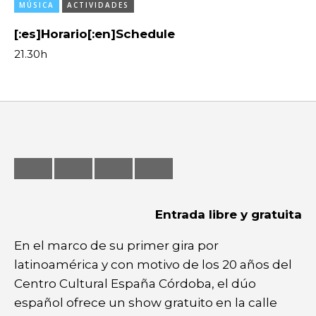
MÚSICA
ACTIVIDADES
Feria
[:es]Horario[:en]Schedule
Formación
21.30h
Foro
Letras
Música
Radio
Seminario
Entrada libre y gratuita
En el marco de su primer gira por
latinoamérica y con motivo de los 20 años del
Centro Cultural España Córdoba, el dúo
español ofrece un show gratuito en la calle