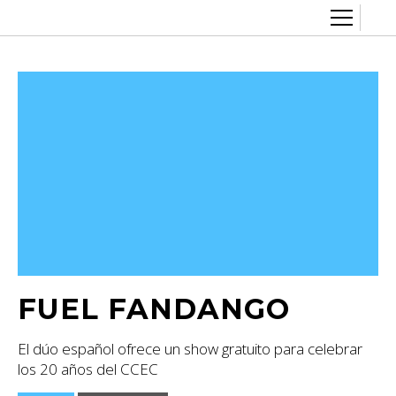
Sobre el CCEC
Quiénes somos
Radio Eterogenia
Equipo
Inicio
La Casa
Accesibilidad
Contacto
Artes visuales
Cine y audiovisual
Convocatorias
FUEL FANDANGO
Diversidad y género
El dúo español ofrece un show gratuito para celebrar
Escénicas
los 20 años del CCEC
Exposiciones