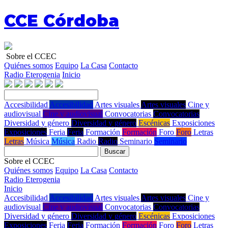
CCE Córdoba
Sobre el CCEC
Quiénes somos
Equipo
La Casa
Contacto
Radio Eterogenia
Inicio
Accesibilidad
Accesibilidad
Artes visuales
Artes visuales
Cine y
audiovisual
Cine y audiovisual
Convocatorias
Convocatorias
Diversidad y género
Diversidad y género
Escénicas
Exposiciones
Exposiciones
Feria
Feria
Formación
Formación
Foro
Foro
Letras
Letras
Música
Música
Radio
Radio
Seminario
Seminario
Buscar
Sobre el CCEC
Quiénes somos
Equipo
La Casa
Contacto
Radio Eterogenia
Inicio
Accesibilidad
Accesibilidad
Artes visuales
Artes visuales
Cine y
audiovisual
Cine y audiovisual
Convocatorias
Convocatorias
Diversidad y género
Diversidad y género
Escénicas
Exposiciones
Exposiciones
Feria
Feria
Formación
Formación
Foro
Foro
Letras