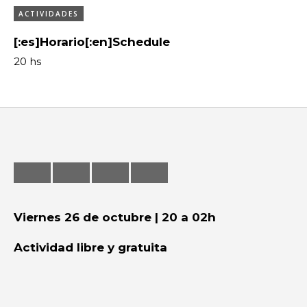
ACTIVIDADES
Feria
[:es]Horario[:en]Schedule
Formación
20 hs
Foro
Letras
Música
Radio
Seminario
Viernes 26 de octubre |
20 a 02h
Actividad libre y gratuita