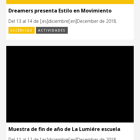
Dreamers presenta Estilo en Movimiento
Del 13 al 14 de [:es]diciembre[:en]December de 2018.
ESCÉNICAS
ACTIVIDADES
Muestra de fin de año de La Lumiére escuela
Del 11 al 12 de [:es]diciembre[:en]December de 2018.