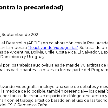
ontra la precariedad)
en]September de 2021.
a el Desarrollo (AECID) en colaboración con la Real Ac
tan la muestra
‘Reactivando Videografías’
. Se trata de un
 de Argentina, Bolivia, Chile, Costa Rica, El Salvador, Es
a Dominicana y Uruguay.
al por los trabajos audiovisuales de más de 70 artistas 
ra los participantes. La muestra forma parte del Progr
tivando Videografías incluye una serie de debates y mesa
a medida de lo posible, también presencial— los desafío
ata, por tanto, de crear un espacio de diálogo, encuentr
onan con el trabajo artístico basado en el uso de las tec
ía del CSIC Remedios Zafra.