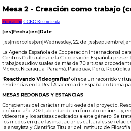
Mesa 2 - Creación como trabajo (c
Formación
CCEC Recomienda
[:es]Fecha[:en]Date
[:es]miércoles[:en]Wednesday, 22 de [:es]septiembre[:
La Agencia Española de Cooperación Internacional par
Centros Culturales de la Cooperación Española presen
trabajos audiovisuales de más de 70 artistas procedentes
México, Nicaragua, Panamá, Paraguay, Perú, Repúblic
‘Reactivando Videografías’
ofrece un recorrido virtu
residencias en la Real Academia de España en Roma pa
MESAS REDONDAS Y ESTANCIAS
Conscientes del carácter multi-sede del proyecto, Reac
próximo año 2021, abordando en formato online —y, en l
videoarte y los artistas dedicados a este género. Se tr
los modos en que las instituciones culturales se relaci
la ensayista y Científica Titular del Instituto de Filosof