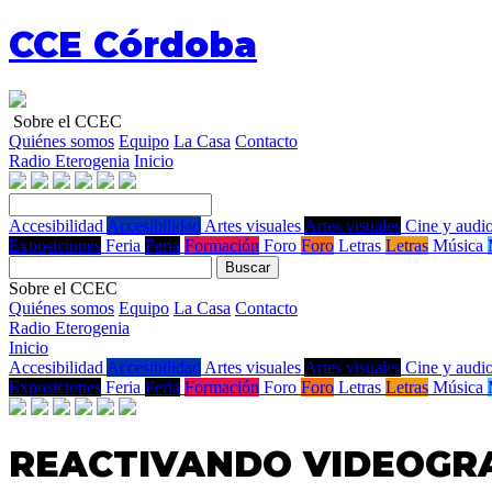
CCE Córdoba
Sobre el CCEC
Quiénes somos
Equipo
La Casa
Contacto
Radio Eterogenia
Inicio
Accesibilidad
Accesibilidad
Artes visuales
Artes visuales
Cine y audio
Exposiciones
Feria
Feria
Formación
Foro
Foro
Letras
Letras
Música
Buscar
Sobre el CCEC
Quiénes somos
Equipo
La Casa
Contacto
Radio Eterogenia
Inicio
Accesibilidad
Accesibilidad
Artes visuales
Artes visuales
Cine y audio
Exposiciones
Feria
Feria
Formación
Foro
Foro
Letras
Letras
Música
REACTIVANDO VIDEOGR