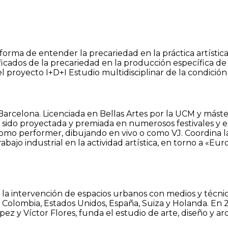
forma de entender la precariedad en la práctica artístic
cados de la precariedad en la producción específica de c
el proyecto I+D+I Estudio multidisciplinar de la condición
 y Barcelona. Licenciada en Bellas Artes por la UCM y má
sido proyectada y premiada en numerosos festivales y ex
a como performer, dibujando en vivo o como VJ. Coordina 
trabajo industrial en la actividad artística, en torno a «E
en la intervención de espacios urbanos con medios y técnic
olombia, Estados Unidos, España, Suiza y Holanda. En 201
ópez y Víctor Flores, funda el estudio de arte, diseño y 