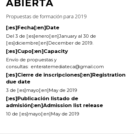
ABIERTA
Feria
Propuestas de formación para 2019
Formación
[:es]Fecha[:en]Date
Foro
Del 3 de [:es]enero[:en]January al 30 de
[:es]diciembre[:en]December de 2019.
Letras
[:es]Cupo[:en]Capacity
Envío de propuestas y
Música
consultas: enteratemediateca@gmail.com
Radio
[:es]Cierre de inscripciones[:en]Registration
due date
Seminario
3 de [:es]mayo[:en]May de 2019
[:es]Publicación listado de
admisión[:en]Admission list release
10 de [:es]mayo[:en]May de 2019