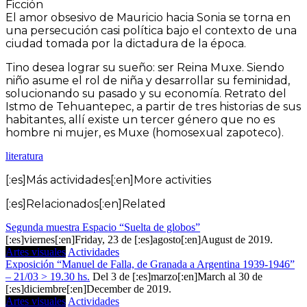
Ficción
El amor obsesivo de Mauricio hacia Sonia se torna en
una persecución casi política bajo el contexto de una
ciudad tomada por la dictadura de la época.
Tino desea lograr su sueño: ser Reina Muxe. Siendo
niño asume el rol de niña y desarrollar su feminidad,
solucionando su pasado y su economía. Retrato del
Istmo de Tehuantepec, a partir de tres historias de sus
habitantes, allí existe un tercer género que no es
hombre ni mujer, es Muxe (homosexual zapoteco).
literatura
[:es]Más actividades[:en]More activities
[:es]Relacionados[:en]Related
Segunda muestra Espacio “Suelta de globos”
[:es]viernes[:en]Friday, 23 de [:es]agosto[:en]August de 2019.
Artes visuales
Actividades
Exposición “Manuel de Falla, de Granada a Argentina 1939-1946”
– 21/03 > 19.30 hs.
Del 3 de [:es]marzo[:en]March al 30 de
[:es]diciembre[:en]December de 2019.
Artes visuales
Actividades