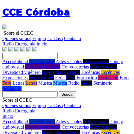
CCE Córdoba
Sobre el CCEC
Quiénes somos
Equipo
La Casa
Contacto
Radio Eterogenia
Inicio
Accesibilidad
Accesibilidad
Artes visuales
Artes visuales
Cine y
audiovisual
Cine y audiovisual
Convocatorias
Convocatorias
Diversidad y género
Diversidad y género
Escénicas
Escénicas
Exposiciones
Exposiciones
Feria
Feria
Formación
Formación
Foro
Foro
Letras
Letras
Música
Música
Radio
Radio
Seminario
Seminario
Buscar
Sobre el CCEC
Quiénes somos
Equipo
La Casa
Contacto
Radio Eterogenia
Inicio
Accesibilidad
Accesibilidad
Artes visuales
Artes visuales
Cine y
audiovisual
Cine y audiovisual
Convocatorias
Convocatorias
Diversidad y género
Diversidad y género
Escénicas
Escénicas