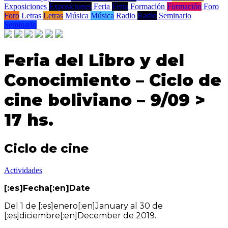
Exposiciones
Exposiciones
Feria
Feria
Formación
Formación
Foro
Foro
Letras
Letras
Música
Música
Radio
Radio
Seminario
Seminario
Feria del Libro y del
Conocimiento – Ciclo de
cine boliviano – 9/09 >
17 hs.
Ciclo de cine
Actividades
[:es]Fecha[:en]Date
Del 1 de [:es]enero[:en]January al 30 de
[:es]diciembre[:en]December de 2019.