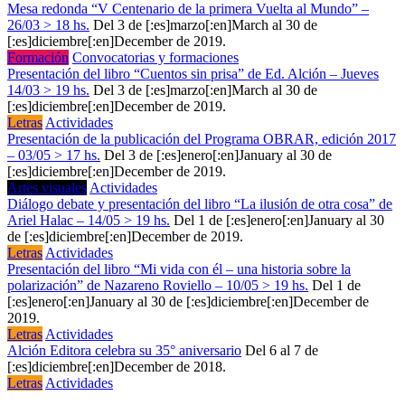
Mesa redonda “V Centenario de la primera Vuelta al Mundo” –
26/03 > 18 hs.
Del 3 de [:es]marzo[:en]March al 30 de
[:es]diciembre[:en]December de 2019.
Formación
Convocatorias y formaciones
Presentación del libro “Cuentos sin prisa” de Ed. Alción – Jueves
14/03 > 19 hs.
Del 3 de [:es]marzo[:en]March al 30 de
[:es]diciembre[:en]December de 2019.
Letras
Actividades
Presentación de la publicación del Programa OBRAR, edición 2017
– 03/05 > 17 hs.
Del 3 de [:es]enero[:en]January al 30 de
[:es]diciembre[:en]December de 2019.
Artes visuales
Actividades
Diálogo debate y presentación del libro “La ilusión de otra cosa” de
Ariel Halac – 14/05 > 19 hs.
Del 1 de [:es]enero[:en]January al 30
de [:es]diciembre[:en]December de 2019.
Letras
Actividades
Presentación del libro “Mi vida con él – una historia sobre la
polarización” de Nazareno Roviello – 10/05 > 19 hs.
Del 1 de
[:es]enero[:en]January al 30 de [:es]diciembre[:en]December de
2019.
Letras
Actividades
Alción Editora celebra su 35° aniversario
Del 6 al 7 de
[:es]diciembre[:en]December de 2018.
Letras
Actividades