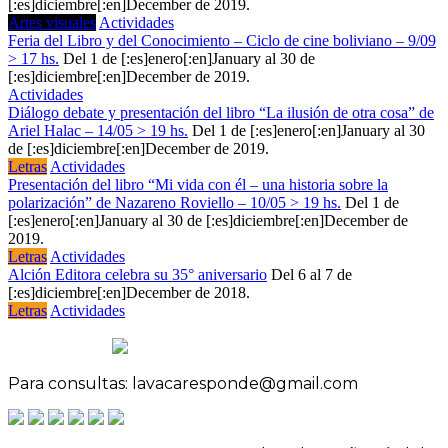
[:es]diciembre[:en]December de 2019.
Artes visuales
Actividades
Feria del Libro y del Conocimiento – Ciclo de cine boliviano – 9/09
> 17 hs.
Del 1 de [:es]enero[:en]January al 30 de
[:es]diciembre[:en]December de 2019.
Actividades
Diálogo debate y presentación del libro “La ilusión de otra cosa” de
Ariel Halac – 14/05 > 19 hs.
Del 1 de [:es]enero[:en]January al 30
de [:es]diciembre[:en]December de 2019.
Letras
Actividades
Presentación del libro “Mi vida con él – una historia sobre la
polarización” de Nazareno Roviello – 10/05 > 19 hs.
Del 1 de
[:es]enero[:en]January al 30 de [:es]diciembre[:en]December de
2019.
Letras
Actividades
Alción Editora celebra su 35° aniversario
Del 6 al 7 de
[:es]diciembre[:en]December de 2018.
Letras
Actividades
Para consultas: lavacaresponde@gmail.com