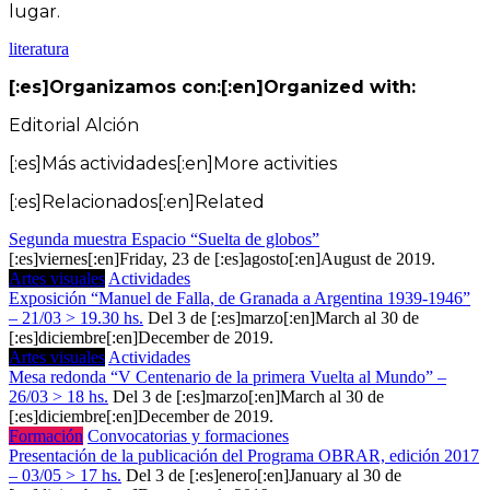
lugar.
literatura
[:es]Organizamos con:[:en]Organized with:
Editorial Alción
[:es]Más actividades[:en]More activities
[:es]Relacionados[:en]Related
Segunda muestra Espacio “Suelta de globos”
[:es]viernes[:en]Friday, 23 de [:es]agosto[:en]August de 2019.
Artes visuales
Actividades
Exposición “Manuel de Falla, de Granada a Argentina 1939-1946”
– 21/03 > 19.30 hs.
Del 3 de [:es]marzo[:en]March al 30 de
[:es]diciembre[:en]December de 2019.
Artes visuales
Actividades
Mesa redonda “V Centenario de la primera Vuelta al Mundo” –
26/03 > 18 hs.
Del 3 de [:es]marzo[:en]March al 30 de
[:es]diciembre[:en]December de 2019.
Formación
Convocatorias y formaciones
Presentación de la publicación del Programa OBRAR, edición 2017
– 03/05 > 17 hs.
Del 3 de [:es]enero[:en]January al 30 de