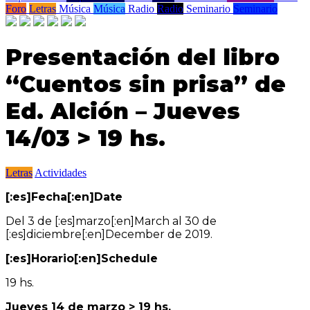
Foro
Letras
Música
Música
Radio
Radio
Seminario
Seminario
Presentación del libro
“Cuentos sin prisa” de
Ed. Alción – Jueves
14/03 > 19 hs.
Letras
Actividades
[:es]Fecha[:en]Date
Del 3 de [:es]marzo[:en]March al 30 de
[:es]diciembre[:en]December de 2019.
[:es]Horario[:en]Schedule
19 hs.
Jueves 14 de marzo > 19 hs.